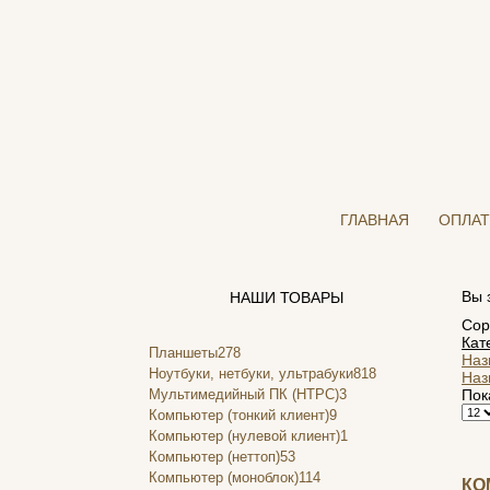
ГЛАВНАЯ
ОПЛАТ
Вы 
НАШИ ТОВАРЫ
Сор
Кат
Планшеты
278
Наз
Ноутбуки, нетбуки, ультрабуки
818
Наз
Мультимедийный ПК (HTPC)
3
Пок
Компьютер (тонкий клиент)
9
Компьютер (нулевой клиент)
1
Компьютер (неттоп)
53
Компьютер (моноблок)
114
КО