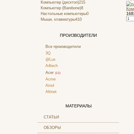
Компьютер (десктоп)
215
Компьютер (Barebone)
8
Ком
168
Настольные компьютеры
0
Мыши, клавиатуры
410
ПРОИЗВОДИТЕЛИ
Все производители
3Q
@Lux
A4tech
Acer
(12)
Acme
Ainol
Altinet
Amazon
Amber
МАТЕРИАЛЫ
Ampe
Apache
СТАТЬИ
Apple
(18)
ОБЗОРЫ
Apriori