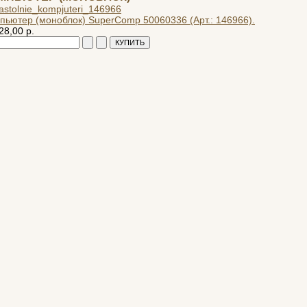
пьютер (моноблок) SuperComp 50060336 (Арт.: 146966).
28,00 р.