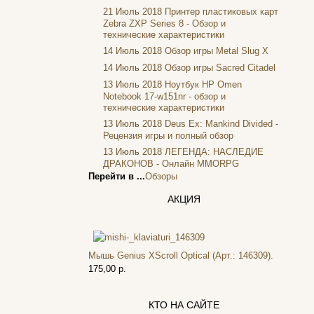
Foxconn
21 Июль 2018
Принтер пластиковых карт
Fujitsu
Zebra ZXP Series 8 - Обзор и
технические характеристики
G-cube
14 Июль 2018
Обзор игры Metal Slug X
Gelezka
Gembird
14 Июль 2018
Обзор игры Sacred Citadel
Gemix
13 Июль 2018
Ноутбук HP Omen
Genius
Notebook 17-w151nr - обзор и
технические характеристики
Gigabyte
13 Июль 2018
Deus Ex: Mankind Divided -
Globex
Рецензия игры и полный обзор
Goclever
13 Июль 2018
ЛЕГЕНДА: НАСЛЕДИЕ
Golden field
ДРАКОНОВ - Онлайн MMORPG
Grand
Перейти в ...
Обзоры
Gresso
Hacker
АКЦИЯ
Hp
(12)
Hq-tech
Htc
Мышь Genius XScroll Optical (Арт.: 146309).
Htpc
175,00 р.
Huawei
Ideazon
Impression
КТО НА САЙТЕ