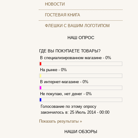
Archos
НОВОСТИ
Armaggeddon
ГОСТЕВАЯ КНИГА
Assistant
Asus
(25)
ФЛЕШКИ С ВАШИМ ЛОГОТИПОМ
Barnes&noble
Brain
НАШ ОПРОС
Brava
(1)
Canyon
ГДЕ ВЫ ПОКУПАЕТЕ ТОВАРЫ?
Cbr
В специализированном магазине - 0%
Chicony
Codegen
На рынке - 0%
Cooler master
В интернет-магазине - 0%
Cube
Cyborg
Не покупаю, нет денег - 0%
Datex
Defender
Голосование по этому опросу
Dell
(7)
закончилось в: 25 Июль 2014 - 00:00
Dex
Показать результаты »
Everest
Firtech
НАШИ ОБЗОРЫ
Flyper