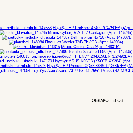
Ноутбук HP ProBook 4740s (C4Z50EA) (Арт.:
Мышь Cyborg R.A.T. 7 Contagion (Арт.: 146245)
Dell Inspiron N5720 (Арт.: 147387).
Планшет Wexler TAB 7b 8GB (Арт.: 148084).
Мышь Genius Gila (Арт.: 146315).
Toshiba Satellite L850 (Арт.: 147806)
Компьютер (моноблок) HP ENVY 23-B150ER (D2M92EA) (А
Ноутбук ASUS K56CB (K56CB-XX284) (Арт.: 
Ноутбук HP Presario CQ58-384SR (D6X57EA) (Ар
Ноутбук Acer Aspire V3-771G-33126G1TMakk (NX.M7QEU.
ОБЛАКО ТЕГОВ