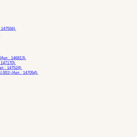
 147556).
.
.
рт.: 146813).
147170).
т.: 147524).
001) (Арт.: 147054).