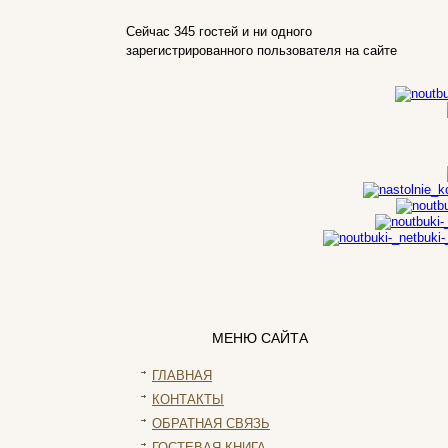
Intel
Kme
Сейчас 345 гостей и ни одного
зарегистрированного пользователя на сайте
Lenovo
(30)
Logicfox
Logicpower
Logitech
Majesty
Manhattan
Maxxtro
Microsoft
Modecom
Motorola
Msi
(1)
Mytab
Ncomputing
Nec
МЕНЮ САЙТА
Nexus
Pcland-4u
ГЛАВНАЯ
Pegatron
КОНТАКТЫ
Pipo
ОБРАТНАЯ СВЯЗЬ
Pixus
ГОСТЕВАЯ КНИГА