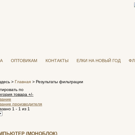
А
ОПТОВИКАМ
КОНТАКТЫ
ЕЛКИ НА НОВЫЙ ГОД
ФЛ
здесь >
Главная
>
Результаты фильтрации
тировать по
егория товара +/-
вание
вание производителя
азано 1 - 1 из 1
МПЬЮТЕР (МОНОБЛОК)