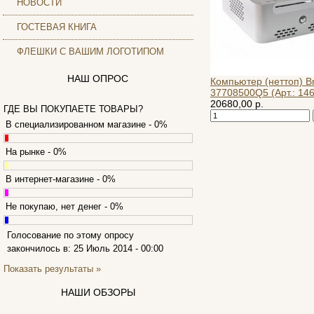
НОВОСТИ
Archos
Armaggeddon
ГОСТЕВАЯ КНИГА
Assistant
ФЛЕШКИ С ВАШИМ ЛОГОТИПОМ
Asus
(1)
Barnes&noble
НАШ ОПРОС
Компьютер (неттоп) Br
Brain
37708500Q5 (Арт.: 146
Brava
(4)
20680,00 р.
ГДЕ ВЫ ПОКУПАЕТЕ ТОВАРЫ?
Canyon
В специализированном магазине - 0%
Cbr
Chicony
На рынке - 0%
Codegen
Cooler master
В интернет-магазине - 0%
Cube
Cyborg
Не покупаю, нет денег - 0%
Datex
Defender
Голосование по этому опросу
Dell
закончилось в: 25 Июль 2014 - 00:00
Dex
Показать результаты »
Everest
Firtech
НАШИ ОБЗОРЫ
Flyper