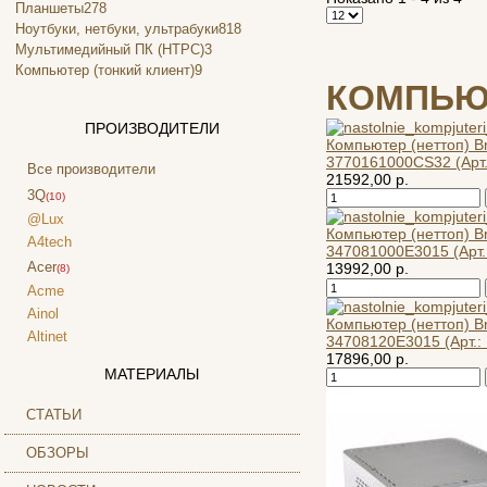
Планшеты
278
Ноутбуки, нетбуки, ультрабуки
818
Мультимедийный ПК (HTPC)
3
Компьютер (тонкий клиент)
9
КОМПЬЮТ
ПРОИЗВОДИТЕЛИ
Компьютер (неттоп) Br
3770161000CS32 (Арт.
Все производители
21592,00 р.
3Q
(10)
@Lux
Компьютер (неттоп) Br
A4tech
347081000E3015 (Арт.
Acer
13992,00 р.
(8)
Acme
Ainol
Компьютер (неттоп) Br
Altinet
34708120E3015 (Арт.: 
17896,00 р.
Amazon
МАТЕРИАЛЫ
Amber
Ampe
СТАТЬИ
Apache
ОБЗОРЫ
Apple
(4)
Apriori