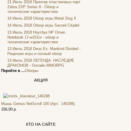
21 Июль 2018
Принтер пластиковых карт
Foxconn
(1)
Zebra ZXP Series 8 - Обзор и
Fujitsu
технические характеристики
G-cube
14 Июль 2018
Обзор игры Metal Slug X
Gelezka
14 Июль 2018
Обзор игры Sacred Citadel
Gembird
13 Июль 2018
Ноутбук HP Omen
Gemix
Notebook 17-w151nr - обзор и
Genius
технические характеристики
Gigabyte
13 Июль 2018
Deus Ex: Mankind Divided -
Globex
Рецензия игры и полный обзор
Goclever
13 Июль 2018
ЛЕГЕНДА: НАСЛЕДИЕ
Golden field
ДРАКОНОВ - Онлайн MMORPG
Перейти в ...
Обзоры
Grand
Gresso
АКЦИЯ
Hacker
Hp
Hq-tech
Htc
Мышь Genius NetScroll 100 (Арт.: 146298).
Htpc
156,00 р.
(1)
Huawei
Ideazon
КТО НА САЙТЕ
Impression