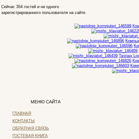
Intel
(1)
Сейчас 354 гостей и ни одного
Kme
зарегистрированного пользователя на сайте
Lenovo
(3)
Logicfox
Ком
Logicpower
Logitech
Компью
Majesty
(2)
Ко
Manhattan
Тачпад Log
Maxxtro
Ком
Microsoft
Комп
Modecom
Motorola
Msi
Mytab
Ncomputing
МЕНЮ САЙТА
Nec
Nexus
ГЛАВНАЯ
Pcland-4u
КОНТАКТЫ
Pegatron
(1)
ОБРАТНАЯ СВЯЗЬ
Pipo
ГОСТЕВАЯ КНИГА
Pixus