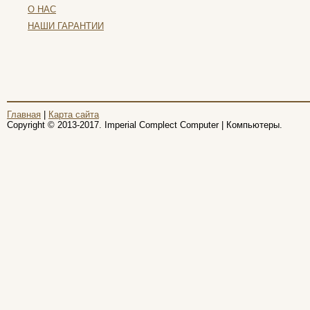
О НАС
Pleomax
Pocketbook
НАШИ ГАРАНТИИ
Prestigio
Primepc
Rapoo
Razer
Revoltec
Rim2000
Главная
|
Карта сайта
(2)
Copyright © 2013-2017. Imperial Complect Computer | Компьютеры.
Roccat
Samsung
Senkatel
Smartpc
(1)
Solarwind
(3)
Sony
Speed-link
Steelseries
Supercomp
Sven
Systemnik
Texet
Toshiba