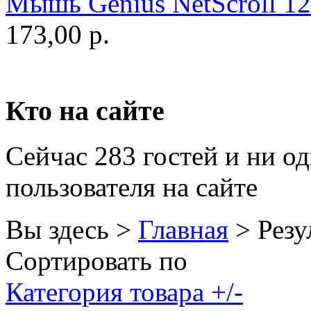
Мышь Genius NetScroll 120
Golden field
173,00 р.
Grand
(5)
Gresso
Hacker
(2)
Кто на сайте
Hp
(10)
Сейчас 283 гостей и ни о
Hq-tech
пользователя на сайте
Htc
Htpc
Вы здесь >
Главная
>
Резу
Huawei
Сортировать по
Ideazon
Категория товара +/-