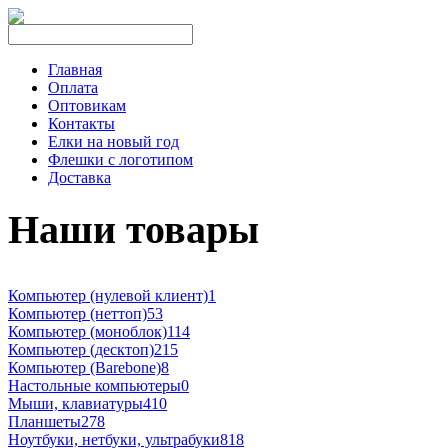
Главная
Оплата
Оптовикам
Контакты
Елки на новый год
Флешки с логотипом
Доставка
Наши товары
Компьютер (нулевой клиент)
1
Компьютер (неттоп)
53
Компьютер (моноблок)
114
Компьютер (десктоп)
215
Компьютер (Barebone)
8
Настольные компьютеры
0
Мыши, клавиатуры
410
Планшеты
278
Ноутбуки, нетбуки, ультрабуки
818