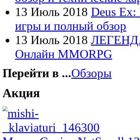
Foxconn
13 Июль 2018
Deus Ex:
Fujitsu
игры и полный обзор
G-cube
13 Июль 2018
ЛЕГЕНД
Gelezka
(4)
Онлайн MMORPG
Gembird
Gemix
Перейти в ...
Обзоры
Genius
Акция
Gigabyte
Globex
Goclever