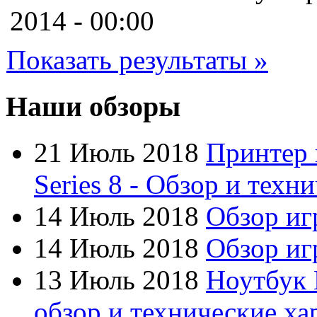
Cooler master
2014 - 00:00
Cube
Показать результаты »
Cyborg
Datex
Наши обзоры
Defender
21 Июль 2018
Принтер 
Dell
(6)
Series 8 - Обзор и техн
Dex
14 Июль 2018
Обзор иг
Everest
(17)
14 Июль 2018
Обзор игр
Firtech
13 Июль 2018
Ноутбук 
Flyper
обзор и технические ха