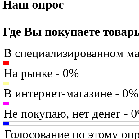
Armaggeddon
Наш опрос
Assistant
Asus
(9)
Где Вы покупаете товар
Barnes&noble
В специализированном ма
Brain
(36)
Brava
На рынке - 0%
Canyon
В интернет-магазине - 0%
Cbr
Chicony
Не покупаю, нет денег - 
Codegen
Голосование по этому опр