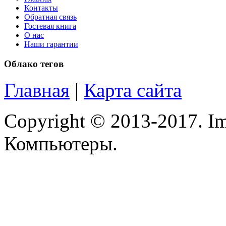
Pipo
Контакты
Обратная связь
Pixus
Гостевая книга
О нас
Наши гарантии
Pleomax
Облако тегов
Pocketbook
Главная
|
Карта сайта
Prestigio
Primepc
(16)
Copyright © 2013-2017. Im
Rapoo
Компьютеры.
Razer
Revoltec
Rim2000
(2)