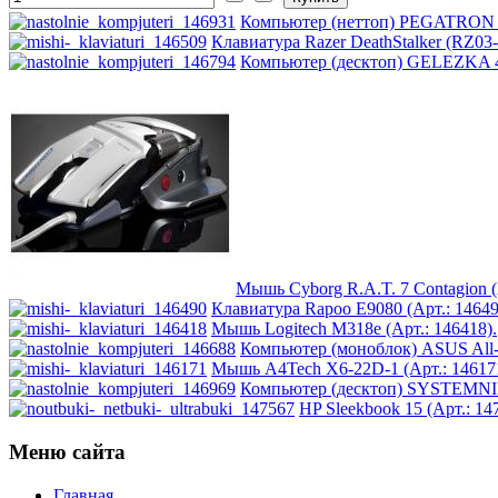
Microsoft
Компьютер (неттоп) PEGATRON Sai
Клавиатура Razer DeathStalker (RZ03
Modecom
Компьютер (десктоп) GELEZKA 417
Motorola
Msi
Mytab
Ncomputing
Мышь Cyborg R.A.T. 7 Contagion (
Nec
Клавиатура Rapoo E9080 (Арт.: 14649
Мышь Logitech M318e (Арт.: 146418).
Nexus
Компьютер (моноблок) ASUS All-
Мышь A4Tech X6-22D-1 (Арт.: 146171
Компьютер (десктоп) SYSTEMNIK 
Pcland-4u
(14)
HP Sleekbook 15 (Арт.: 14
Pegatron
Меню сайта
Главная