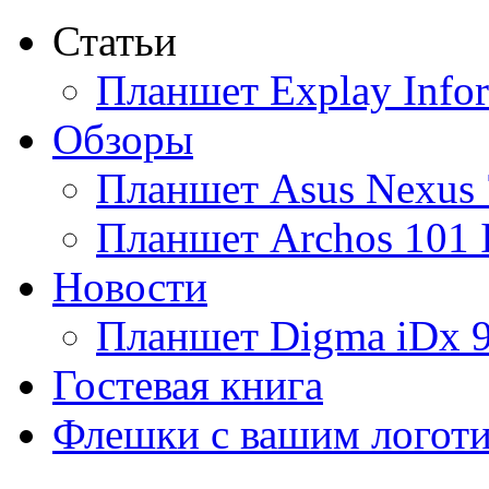
Статьи
Ainol
Планшет Explay Info
Altinet
Обзоры
Amazon
Планшет Asus Nexus 
Amber
(4)
Планшет Archos 101 
Ampe
Новости
Apache
Планшет Digma iDx 
Apple
(9)
Гостевая книга
Apriori
(3)
Флешки с вашим логот
Archos