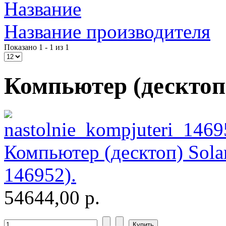
Impression
(17)
Название
Intel
Название производителя
Kme
Показано 1 - 1 из 1
Lenovo
(4)
Компьютер (десктоп
Logicfox
Logicpower
Logitech
Компьютер (десктоп) Sola
Majesty
146952).
Manhattan
54644,00 р.
Maxxtro