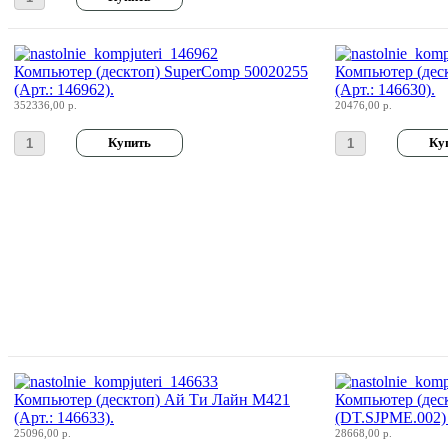
Microsoft
Modecom
Компьютер (десктоп) SuperComp 50020255
Компьютер (дес
Motorola
(Арт.: 146962).
(Арт.: 146630).
352336,00 р.
20476,00 р.
Msi
Mytab
Ncomputing
Nec
Nexus
Pcland-4u
(14)
Компьютер (десктоп) Ай Ти Лайн M421
Компьютер (деск
Pegatron
(Арт.: 146633).
(DT.SJPME.002) 
25096,00 р.
28668,00 р.