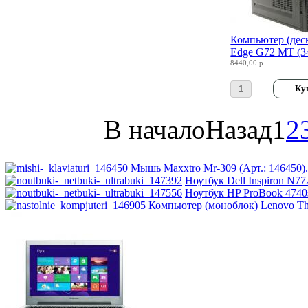
Systemnik
(3)
Texet
Компьютер (деск
Edge G72 MT (34
8440,00 р.
Toshiba
Trust
В начало
Назад
1
2
Tt esports
Verbatim
Мышь Maxxtro Mr-309 (Арт.: 146450).
Ноутбук Dell Inspiron N772
Viewsonic
Ноутбук HP ProBook 4740s
Компьютер (моноблок) Lenovo Thi
Vt computers
(5)
Wexler
Wibtek