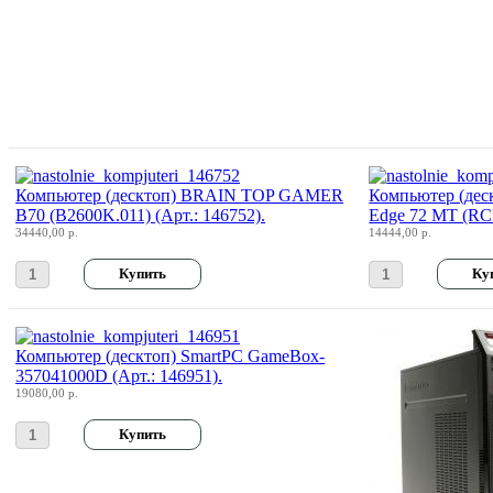
Roccat
Samsung
Senkatel
Smartpc
(3)
Компьютер (десктоп) BRAIN TOP GAMER
Компьютер (деск
Solarwind
(1)
B70 (B2600K.011) (Арт.: 146752).
Edge 72 MT (RC
34440,00 р.
14444,00 р.
Sony
Speed-link
Steelseries
Компьютер (десктоп) SmartPC GameBox-
357041000D (Арт.: 146951).
19080,00 р.
Supercomp
(5)
Sven