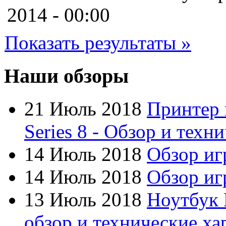
Cooler master
2014 - 00:00
Cube
Показать результаты »
Cyborg
Datex
Наши обзоры
Defender
21 Июль 2018
Принтер 
Dell
(6)
Series 8 - Обзор и техн
Dex
14 Июль 2018
Обзор иг
Everest
(17)
14 Июль 2018
Обзор игр
Firtech
13 Июль 2018
Ноутбук 
Flyper
обзор и технические ха