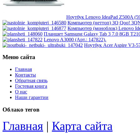
Zalman
Zotac
Ноутбук Lenovo IdeaPad Z500A (59
Компьютер (неттоп) 3Q Qoo! 3QN
Компьютер (моноблок) Lenovo Idea
Ай ти лайн
(26)
Планшет Samsung Galaxy Tab 3 7.0 8GB T210 
Lenovo A3000 (Арт.: 147822).
Ноутбук Acer Aspire V3-
Меню сайта
Главная
Контакты
Обратная связь
Гостевая книга
О нас
Наши гарантии
Облако тегов
Главная
|
Карта сайта