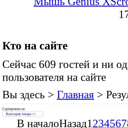
Мышь Genius XScroll
Golden field
1
Grand
(5)
Gresso
Hacker
(2)
Кто на сайте
Hp
(10)
Сейчас 609 гостей и ни о
Hq-tech
пользователя на сайте
Htc
Htpc
Вы здесь >
Главная
>
Резу
Huawei
Сортировать по
Ideazon
Категория товара +/-
В начало
Назад
1
2
3
4
5
6
7