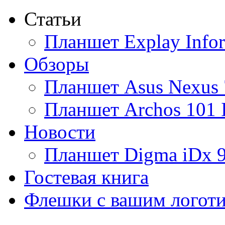
Статьи
Ainol
Планшет Explay Info
Altinet
Обзоры
Amazon
Планшет Asus Nexus 
Amber
(4)
Планшет Archos 101 
Ampe
Новости
Apache
Планшет Digma iDx 
Apple
(9)
Гостевая книга
Apriori
(3)
Флешки с вашим логот
Archos