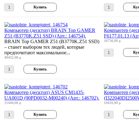
Pipo
Pixus
Pleomax
Компьютер (десктоп) BRAIN Top GAMER
Компьютер (дес
Z51 (B3770K.Z51 SSD) (Арт.: 146754).
F6177.01.13 (Арт
BRAIN Top GAMER Z51 (B3770K.Z51 SSD)
16756,00 р.
Pocketbook
– станет выбором тех людей, которые
предпочитают максимальное...
Prestigio
49432,00 р.
Primepc
(16)
Rapoo
Компьютер (десктоп) ASUS CM1435-
Компьютер (де
Razer
UA001D (90PD0032-M00240) (Арт.: 146702).
(I322040DI2500W
21444,00 р.
10420,00 р.
Revoltec
Rim2000
(2)