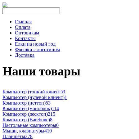
Главная
Оплата
Оптовикам
Контакты
Елки на новый год
Флешки с логотипом
Доставка
Наши товары
Компьютер (тонкий клиент)
9
Компьютер (нулевой клиент)
1
Компьютер (неттоп)
53
Компьютер (моноблок)
114
Компьютер (десктоп)
215
Компьютер (Barebone)
8
Настольные компьютеры
0
Мыши, клавиатуры
410
Планшеты
278