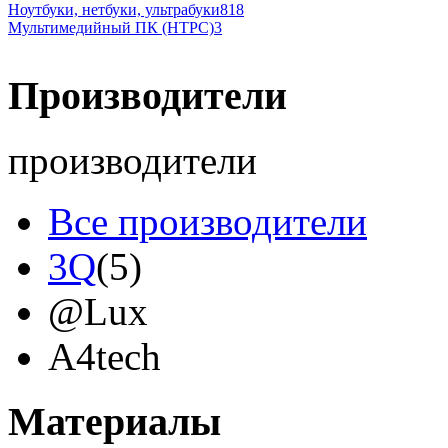
Ноутбуки, нетбуки, ультрабуки
818
Мультимедийный ПК (HTPC)
3
Производители
производители
Все производители
3Q
(5)
@Lux
A4tech
Acer
(9)
Материалы
Acme