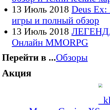
Foxconn
13 Июль 2018
Deus Ex:
Fujitsu
игры и полный обзор
G-cube
13 Июль 2018
ЛЕГЕНД
Gelezka
(4)
Онлайн MMORPG
Gembird
Gemix
Перейти в ...
Обзоры
Genius
Акция
Gigabyte
Globex
Goclever