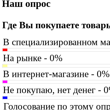
Armaggeddon
Наш опрос
Assistant
Asus
(9)
Где Вы покупаете товар
Barnes&noble
В специализированном ма
Brain
(36)
Brava
На рынке - 0%
Canyon
В интернет-магазине - 0%
Cbr
Chicony
Не покупаю, нет денег - 
Codegen
Голосование по этому опр