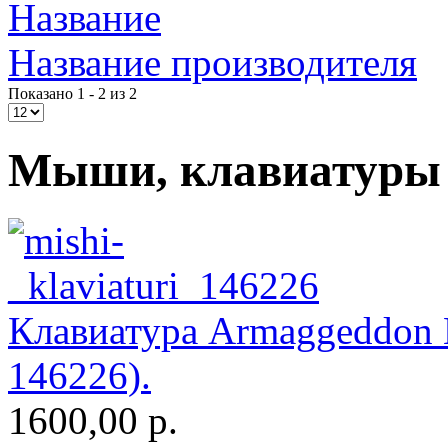
Impression
Название
Intel
Название производителя
Kme
Показано 1 - 2 из 2
Lenovo
(2)
Мыши, клавиатуры
Logicfox
(1)
Logicpower
(1)
Logitech
(75)
Majesty
Клавиатура Armaggeddon 
Manhattan
(2)
146226).
Maxxtro
(4)
1600,00 р.