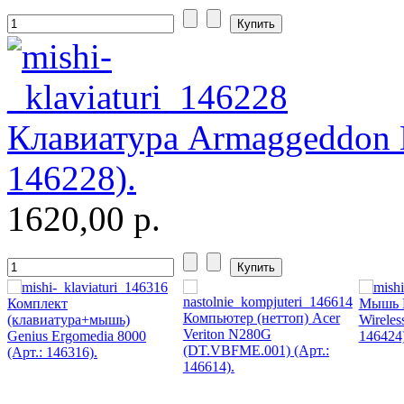
Microsoft
(21)
Modecom
(2)
Motorola
Msi
Клавиатура Armaggeddon 
Mytab
146228).
Ncomputing
1620,00 р.
Nec
Nexus
(1)
Комплект
Мышь L
Компьютер (неттоп) Acer
(клавиатура+мышь)
Wireles
Pcland-4u
Veriton N280G
Genius Ergomedia 8000
146424)
(DT.VBFME.001) (Арт.:
(Арт.: 146316).
Pegatron
146614).