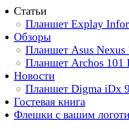
Статьи
Ainol
Планшет Explay Info
Altinet
Обзоры
Amazon
Планшет Asus Nexus 
Amber
Планшет Archos 101 
Ampe
Новости
Apache
Планшет Digma iDx 
Apple
(4)
Гостевая книга
Apriori
Флешки с вашим логот
Archos