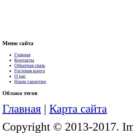
Pipo
Pixus
Pleomax
(1)
Pocketbook
Меню сайта
Prestigio
Главная
Контакты
Обратная связь
Primepc
Гостевая книга
О нас
Rapoo
(14)
Наши гарантии
Облако тегов
Razer
(27)
Главная
|
Карта сайта
Revoltec
(2)
Rim2000
Copyright © 2013-2017. Im