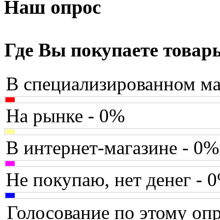
Armaggeddon
(2)
Наш опрос
Assistant
Asus
(9)
Где Вы покупаете товар
Barnes&noble
В специализированном ма
Brain
Brava
На рынке - 0%
Canyon
(1)
В интернет-магазине - 0%
Cbr
(1)
Chicony
(1)
Не покупаю, нет денег - 
Codegen
(2)
Голосование по этому опр