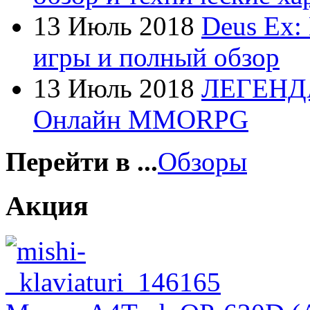
Foxconn
13 Июль 2018
Deus Ex:
Fujitsu
игры и полный обзор
G-cube
(2)
13 Июль 2018
ЛЕГЕНД
Gelezka
Онлайн MMORPG
Gembird
(19)
Gemix
(1)
Перейти в ...
Обзоры
Genius
(40)
Акция
Gigabyte
(8)
Globex
Goclever