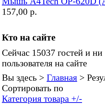
Мышь A4Tech OP-620D (Ар
Golden field
(3)
157,00 р.
Grand
Gresso
(2)
Hacker
Кто на сайте
Hp
(16)
Сейчас 15037 гостей и ни
Hq-tech
(1)
пользователя на сайте
Htc
Htpc
Вы здесь >
Главная
>
Резу
Huawei
Сортировать по
Ideazon
(2)
Категория товара +/-