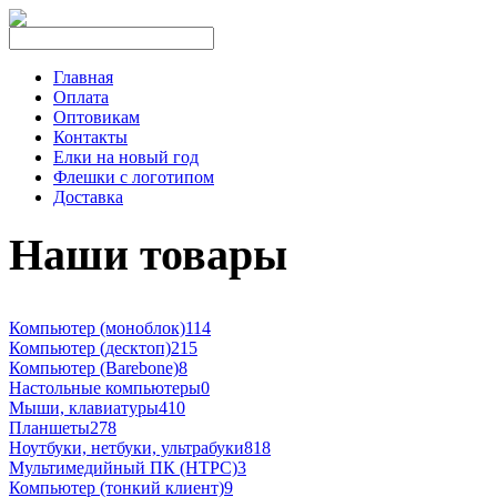
Главная
Оплата
Оптовикам
Контакты
Елки на новый год
Флешки с логотипом
Доставка
Наши товары
Компьютер (моноблок)
114
Компьютер (десктоп)
215
Компьютер (Barebone)
8
Настольные компьютеры
0
Мыши, клавиатуры
410
Планшеты
278
Ноутбуки, нетбуки, ультрабуки
818
Мультимедийный ПК (HTPC)
3
Компьютер (тонкий клиент)
9