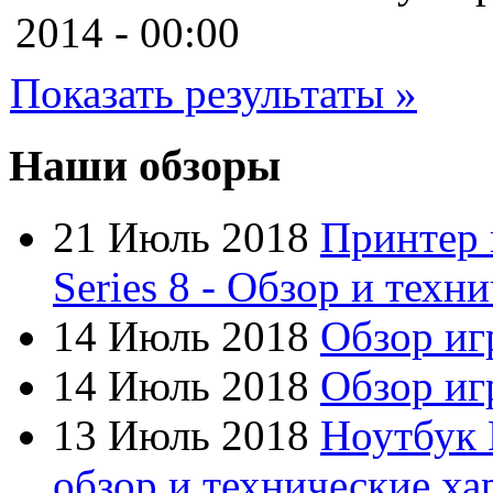
Cooler master
(2)
2014 - 00:00
Cube
Показать результаты »
Cyborg
(8)
Datex
(1)
Наши обзоры
Defender
(4)
21 Июль 2018
Принтер 
Dell
(6)
Series 8 - Обзор и техн
Dex
14 Июль 2018
Обзор иг
Everest
14 Июль 2018
Обзор игр
Firtech
(2)
13 Июль 2018
Ноутбук 
Flyper
(1)
обзор и технические ха