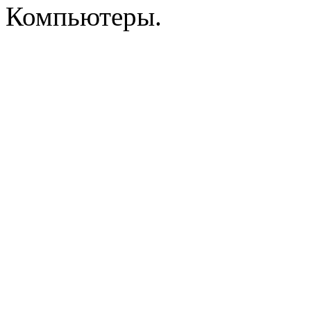
Roccat
(2)
Компьютеры.
Samsung
Senkatel
Smartpc
Solarwind
Sony
Speed-link
(2)
Steelseries
(13)
Supercomp
Sven
(11)