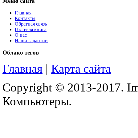
Меню сайта
Nec
Главная
Nexus
(1)
Контакты
Обратная связь
Гостевая книга
Pcland-4u
О нас
Наши гарантии
Pegatron
Облако тегов
Pipo
Главная
|
Карта сайта
Pixus
Copyright © 2013-2017. Im
Pleomax
(1)
Компьютеры.
Pocketbook
Prestigio
Primepc