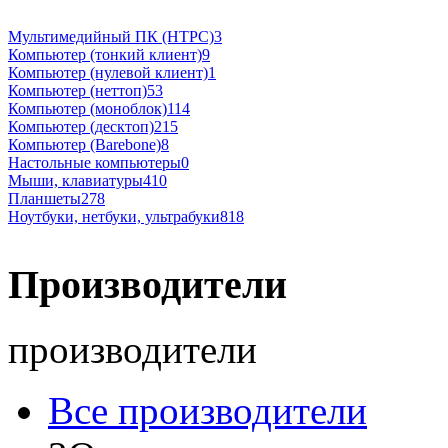
Мультимедийный ПК (HTPC)
3
Компьютер (тонкий клиент)
9
Компьютер (нулевой клиент)
1
Компьютер (неттоп)
53
Компьютер (моноблок)
114
Компьютер (десктоп)
215
Компьютер (Barebone)
8
Настольные компьютеры
0
Мыши, клавиатуры
410
Планшеты
278
Ноутбуки, нетбуки, ультрабуки
818
Производители
производители
Все производители