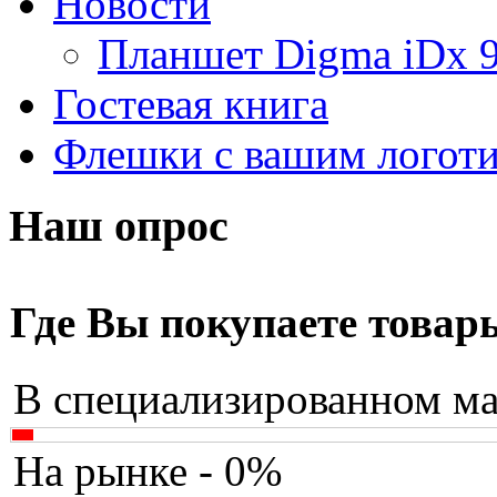
Новости
Apache
Планшет Digma iDx 
Apple
(4)
Гостевая книга
Apriori
Флешки с вашим логот
Archos
Armaggeddon
(2)
Наш опрос
Assistant
Asus
(9)
Где Вы покупаете товар
Barnes&noble
В специализированном ма
Brain
Brava
На рынке - 0%