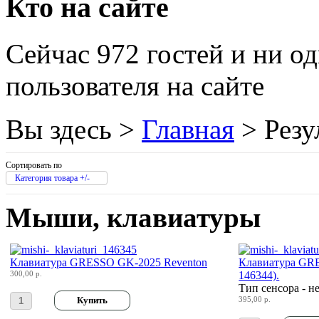
Кто на сайте
Htc
Htpc
Сейчас 972 гостей и ни о
Huawei
пользователя на сайте
Ideazon
(2)
Вы здесь >
Главная
>
Резу
Impression
Intel
Сортировать по
Категория товара +/-
Kme
Мыши, клавиатуры
Lenovo
(2)
Logicfox
(1)
Клавиатура GRESSO GK-2025 Reventon
Клавиатура GR
300,00 р.
146344).
Тип сенсора - н
Logicpower
(1)
395,00 р.