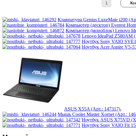
Logitech
(75)
Majesty
Клавиатура Genius LuxeMate i200 (Арт
Компьютер (десктоп) Everest Home
Manhattan
(2)
Компьютер (моноблок) Lenovo Idea
Lenovo IdeaPad Z580AM (А
Ноутбук Sony VAIO SVE11
Maxxtro
(4)
Ноутбук Acer Aspire V5-
Microsoft
(21)
Modecom
(2)
Motorola
Msi
ASUS X55A (Арт.: 147317).
Mytab
Мышь Cooler Master Xornet (Арт.: 146
Ноутбук ASUS X75VD (X7
Ncomputing
Ноутбук Sony VAIO Fit 15