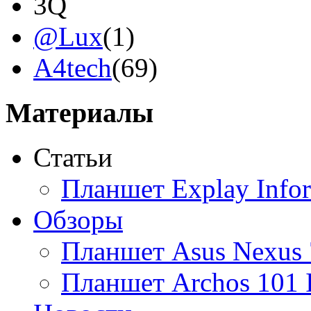
3Q
@Lux
(1)
A4tech
(69)
Acer
Материалы
Acme
(2)
Статьи
Ainol
Планшет Explay Info
Altinet
Обзоры
Amazon
Планшет Asus Nexus 
Amber
Планшет Archos 101 
Ampe