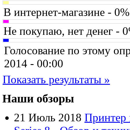
Canyon
(1)
В интернет-магазине - 0%
Cbr
(1)
Chicony
(1)
Не покупаю, нет денег - 
Codegen
(2)
Голосование по этому опр
Cooler master
(2)
2014 - 00:00
Cube
Показать результаты »
Cyborg
(8)
Datex
(1)
Наши обзоры
Defender
(4)
21 Июль 2018
Принтер 
Dell
(6)