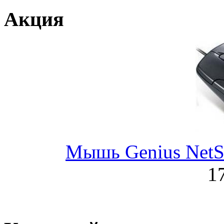
Genius
(40)
Акция
Gigabyte
(8)
Globex
Goclever
Golden field
(3)
Grand
Gresso
(2)
Мышь Genius NetScr
Hacker
1
Hp
(16)
Hq-tech
(1)