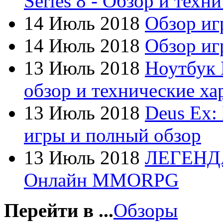
Series 8 - Обзор и техн
Dex
14 Июль 2018
Обзор иг
Everest
14 Июль 2018
Обзор игр
Firtech
(2)
13 Июль 2018
Ноутбук 
Flyper
(1)
обзор и технические ха
Foxconn
13 Июль 2018
Deus Ex:
Fujitsu
игры и полный обзор
G-cube
(2)
13 Июль 2018
ЛЕГЕНД
Gelezka
Онлайн MMORPG
Gembird
(19)
Gemix
(1)
Перейти в ...
Обзоры