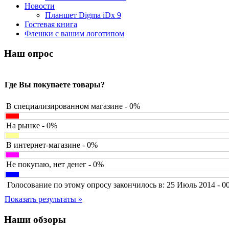
Barnes&noble
Новости
Brain
(36)
Планшет Digma iDx 9
Brava
Гостевая книга
Canyon
Флешки с вашим логотипом
Cbr
Chicony
Наш опрос
Codegen
Cooler master
Cube
Где Вы покупаете товары?
Cyborg
Datex
Defender
В специализированном магазине - 0%
Dell
(6)
Dex
На рынке - 0%
Everest
(17)
Firtech
В интернет-магазине - 0%
Flyper
Foxconn
Не покупаю, нет денег - 0%
Fujitsu
G-cube
Голосование по этому опросу закончилось в: 25 Июль 2014 - 0
Gelezka
(4)
Gembird
Показать результаты »
Gemix
Genius
Наши обзоры
Gigabyte