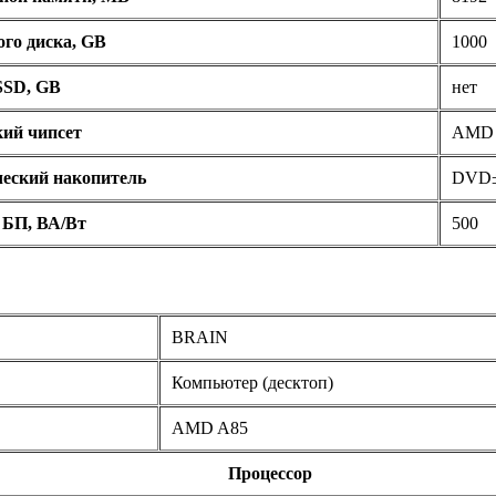
го диска, GB
1000
SSD, GB
нет
ий чипсет
AMD 
еский накопитель
DVD
БП, ВА/Вт
500
BRAIN
Компьютер (десктоп)
AMD A85
Процессор