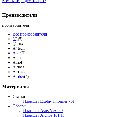
Компьютер (десктоп)
215
Производители
производители
Все производители
3Q
(5)
@Lux
A4tech
Acer
(9)
Acme
Ainol
Altinet
Amazon
Amber
(4)
Ampe
Apache
Материалы
Apple
(9)
Apriori
(3)
Статьи
Archos
Планшет Explay Informer 701
Armaggeddon
Обзоры
Assistant
Планшет Asus Nexus 7
Asus
(9)
Планшет Archos 101 IT