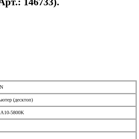
рт.: 146733).
IN
ютер (десктоп)
A10-5800K