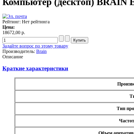
Компьютер (десктоп) BRAIN En
Msi
Mytab
Ncomputing
Nec
Рейтинг: Нет рейтинга
Nexus
Цена:
Pcland-4u
(14)
18672,00 р.
Pegatron
Pipo
Задайте вопрос по этому товару
Pixus
Производитель:
Brain
Pleomax
Описание
Pocketbook
Prestigio
Primepc
(16)
Краткие характеристики
Rapoo
Razer
Revoltec
Произв
Rim2000
(2)
Roccat
Т
Samsung
Senkatel
Тип про
Smartpc
(3)
Solarwind
(1)
Частот
Sony
Speed-link
Steelseries
Объем оператив