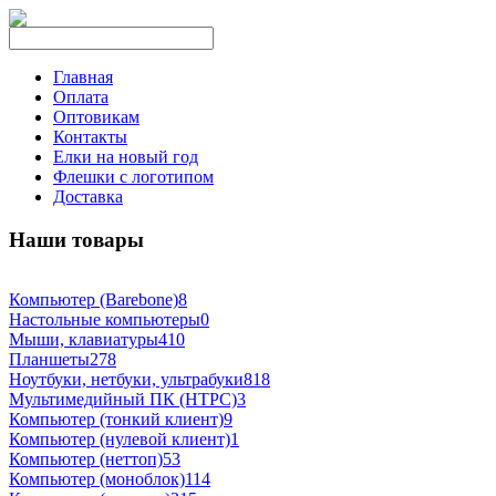
Главная
Оплата
Оптовикам
Контакты
Елки на новый год
Флешки с логотипом
Доставка
Наши товары
Компьютер (Barebone)
8
Настольные компьютеры
0
Мыши, клавиатуры
410
Планшеты
278
Ноутбуки, нетбуки, ультрабуки
818
Мультимедийный ПК (HTPC)
3
Компьютер (тонкий клиент)
9
Компьютер (нулевой клиент)
1
Компьютер (неттоп)
53
Компьютер (моноблок)
114