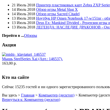
Globex
21 Июль 2018
Принтер пластиковых карт Zebra ZXP Series
Goclever
14 Июль 2018
Обзор игры Metal Slug X
Golden field
14 Июль 2018
Обзор игры Sacred Citadel
Grand
(5)
13 Июль 2018
Ноутбук HP Omen Notebook 17-w151nr - обз
Gresso
13 Июль 2018
Deus Ex: Mankind Divided - Рецензия игры 
Hacker
(2)
13 Июль 2018
ЛЕГЕНДА: НАСЛЕДИЕ ДРАКОНОВ - Он
Hp
(10)
Hq-tech
Перейти в ...
Обзоры
Htc
Htpc
Акция
Huawei
Ideazon
Impression
(17)
Мышь SteelSeries Xai (Арт.: 146537).
Intel
163,00 р.
Kme
Lenovo
(4)
Logicfox
Кто на сайте
Logicpower
Logitech
Majesty
Сейчас 15235 гостей и ни одного зарегистрированного пользова
Manhattan
Maxxtro
Вы здесь >
Главная
>
Компьютер (десктоп)
>
Компьютер (дескто
Microsoft
Вернуться к: Компьютер (десктоп)
Modecom
Motorola