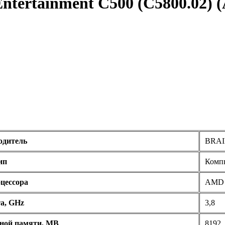
tertainment С500 (C5800.02) (А
одитель
BRA
ип
Компь
цессора
AMD 
а, GHz
3,8
ной памяти, MB
8192