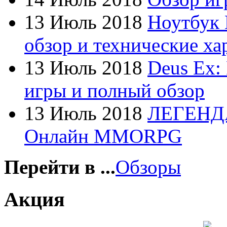
Firtech
(2)
13 Июль 2018
Ноутбук 
Flyper
(1)
обзор и технические ха
Foxconn
(1)
13 Июль 2018
Deus Ex:
Fujitsu
(22)
игры и полный обзор
G-cube
(2)
13 Июль 2018
ЛЕГЕНД
Gelezka
(4)
Онлайн MMORPG
Gembird
(19)
Gemix
(1)
Перейти в ...
Обзоры
Genius
(43)
Акция
Gigabyte
(12)