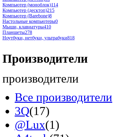
Компьютер (моноблок)
114
Компьютер (десктоп)
215
Компьютер (Barebone)
8
Настольные компьютеры
0
Мыши, клавиатуры
410
Планшеты
278
Ноутбуки, нетбуки, ультрабуки
818
Производители
производители
Все производители
3Q
(17)
@Lux
(1)