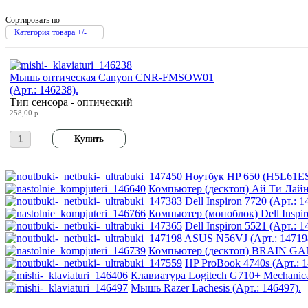
Huawei
(3)
Сортировать по
Ideazon
(2)
Категория товара +/-
Impression
(20)
Мышь оптическая Canyon CNR-FMSOW01
(Арт.: 146238).
Intel
(3)
Тип сенсора - оптический
258,00 р.
Kme
(1)
Lenovo
(168)
Ноутбук HP 650 (H5L61ES)
Logicfox
(1)
Компьютер (десктоп) Ай Ти Лайн 
Dell Inspiron 7720 (Арт.: 1
Компьютер (моноблок) Dell Inspir
Logicpower
(1)
Dell Inspiron 5521 (Арт.: 1
ASUS N56VJ (Арт.: 14719
Logitech
(75)
Компьютер (десктоп) BRAIN GAM
HP ProBook 4740s (Арт.: 1
Клавиатура Logitech G710+ Mechanica
Majesty
(2)
Мышь Razer Lachesis (Арт.: 146497).