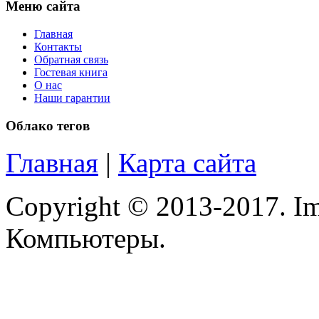
Manhattan
(2)
Меню сайта
Главная
Maxxtro
(4)
Контакты
Обратная связь
Microsoft
(22)
Гостевая книга
О нас
Наши гарантии
Modecom
(2)
Облако тегов
Motorola
(2)
Главная
|
Карта сайта
Msi
(2)
Mytab
(1)
Copyright © 2013-2017. Im
Ncomputing
(1)
Компьютеры.
Nec
(1)
Nexus
(1)