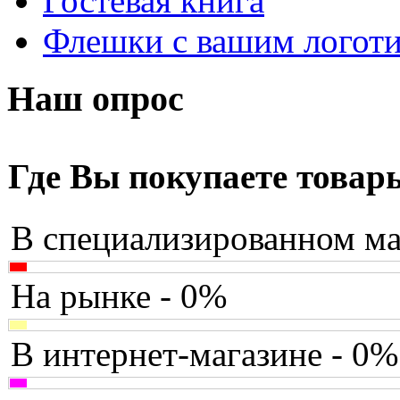
Гостевая книга
Apriori
(3)
Флешки с вашим логот
Archos
(1)
Armaggeddon
(2)
Наш опрос
Assistant
(3)
Asus
(252)
Где Вы покупаете товар
Barnes&noble
(2)
В специализированном ма
Brain
(36)
Brava
(5)
На рынке - 0%
Canyon
(1)
В интернет-магазине - 0%
Cbr
(1)