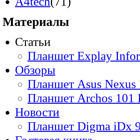
A4tech
(71)
Acer
(110)
Материалы
Acme
(2)
Статьи
Ainol
(9)
Планшет Explay Info
Altinet
(1)
Обзоры
Amazon
(3)
Планшет Asus Nexus 
Amber
(4)
Планшет Archos 101 
Ampe
(1)
Новости
Apache
(1)
Планшет Digma iDx 
Apple
(93)