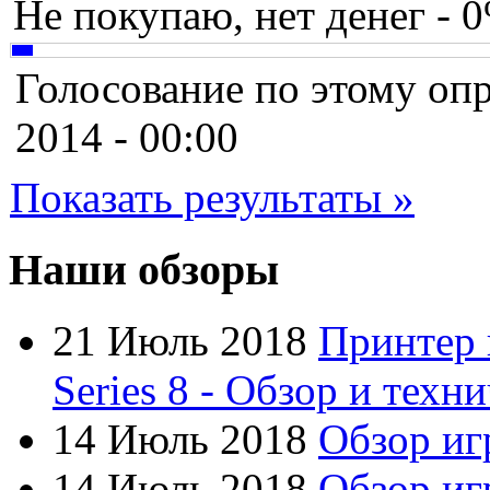
Chicony
(1)
Не покупаю, нет денег - 
Codegen
(2)
Голосование по этому опр
Cooler master
(2)
2014 - 00:00
Cube
(7)
Показать результаты »
Cyborg
(8)
Datex
(1)
Наши обзоры
Defender
(4)
21 Июль 2018
Принтер 
Dell
(68)
Series 8 - Обзор и техн
Dex
(3)
14 Июль 2018
Обзор иг
Everest
(17)
14 Июль 2018
Обзор игр