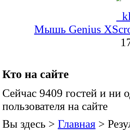
Globex
(4)
Goclever
(8)
Мышь Genius XScroll
Golden field
(3)
1
Grand
(5)
Gresso
(2)
Hacker
(2)
Кто на сайте
Hp
(140)
Сейчас 9409 гостей и ни 
Hq-tech
(1)
пользователя на сайте
Htc
(1)
Htpc
(4)
Вы здесь >
Главная
>
Резу