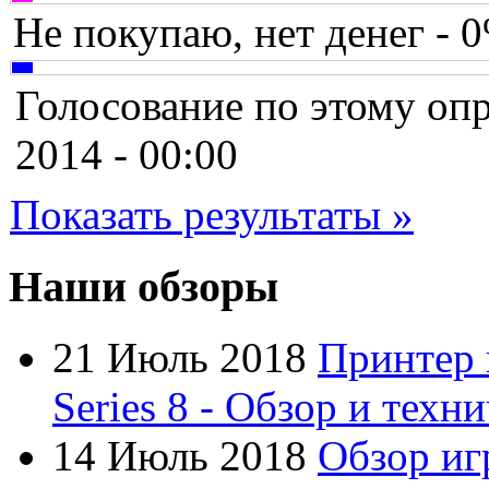
Chicony
(1)
Не покупаю, нет денег - 
Codegen
(2)
Голосование по этому опр
Cooler master
(2)
2014 - 00:00
Cube
(7)
Показать результаты »
Cyborg
(8)
Datex
(1)
Наши обзоры
Defender
(4)
21 Июль 2018
Принтер 
Dell
(68)
Series 8 - Обзор и техн
Dex
(3)
14 Июль 2018
Обзор иг
Everest
(17)