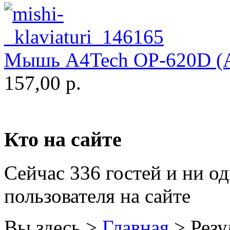
Globex
(4)
Goclever
(8)
Мышь A4Tech OP-620D (Ар
Golden field
(3)
157,00 р.
Grand
(5)
Gresso
(2)
Hacker
(2)
Кто на сайте
Hp
(140)
Сейчас 336 гостей и ни о
Hq-tech
(1)
пользователя на сайте
Htc
(1)
Htpc
(4)
Вы здесь >
Главная
>
Резу