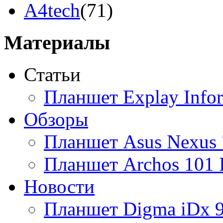
A4tech
(71)
Acer
(110)
Материалы
Acme
(2)
Статьи
Ainol
(9)
Планшет Explay Info
Altinet
(1)
Обзоры
Amazon
(3)
Планшет Asus Nexus 
Amber
(4)
Планшет Archos 101 
Ampe
(1)
Новости
Apache
(1)
Планшет Digma iDx 
Apple
(93)