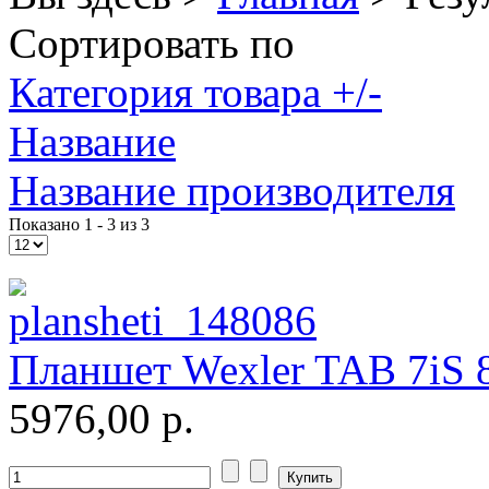
Huawei
(3)
Сортировать по
Ideazon
(2)
Категория товара +/-
Impression
(20)
Название
Intel
(3)
Название производителя
Kme
(1)
Показано 1 - 3 из 3
Lenovo
(168)
Logicfox
(1)
Планшет Wexler TAB 7iS 8
Logicpower
(1)
5976,00 р.
Logitech
(75)
Majesty
(2)