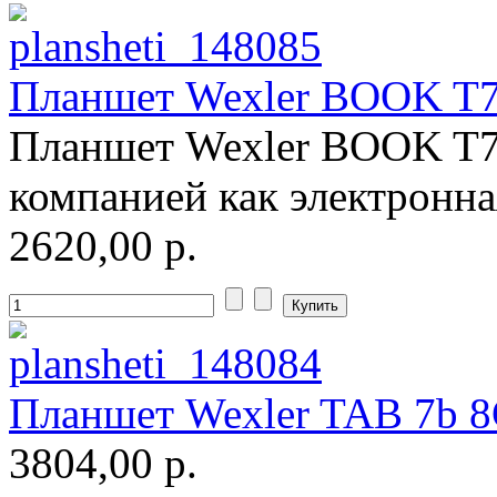
Manhattan
(2)
Maxxtro
(4)
Планшет Wexler BOOK T70
Microsoft
(22)
Планшет Wexler BOOK T7
Modecom
(2)
компанией как электронна
Motorola
(2)
2620,00 р.
Msi
(2)
Mytab
(1)
Ncomputing
(1)
Планшет Wexler TAB 7b 8G
Nec
(1)
3804,00 р.
Nexus
(1)