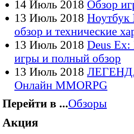
14 Июль 2018
Обзор игр
Firtech
(2)
13 Июль 2018
Ноутбук 
Flyper
(1)
обзор и технические ха
Foxconn
(1)
13 Июль 2018
Deus Ex:
Fujitsu
(22)
игры и полный обзор
G-cube
(2)
13 Июль 2018
ЛЕГЕНД
Gelezka
(4)
Онлайн MMORPG
Gembird
(19)
Gemix
(1)
Перейти в ...
Обзоры
Genius
(43)
Акция
Gigabyte
(12)