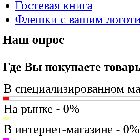
Гостевая книга
Apriori
(3)
Флешки с вашим логот
Archos
(1)
Armaggeddon
(2)
Наш опрос
Assistant
(3)
Asus
(252)
Где Вы покупаете товар
Barnes&noble
(2)
В специализированном ма
Brain
(36)
Brava
(5)
На рынке - 0%
Canyon
(1)
В интернет-магазине - 0%
Cbr
(1)