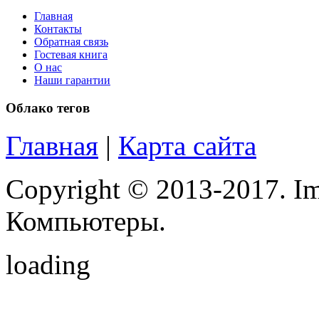
Главная
Revoltec
(2)
Контакты
Обратная связь
Rim2000
(5)
Гостевая книга
О нас
Наши гарантии
Roccat
(2)
Облако тегов
Samsung
(66)
Главная
|
Карта сайта
Senkatel
(1)
Smartpc
(4)
Copyright © 2013-2017. Im
Solarwind
(4)
Компьютеры.
Sony
(37)
loading
Speed-link
(2)
Steelseries
(14)