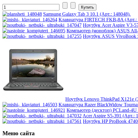
Pcland-4u
(14)
Samsung Galaxy Tab 3 10.1 (Арт.: 148048).
Клавиатура FIRTECH FKB-8A (Арт.: 
Pegatron
(1)
Ноутбук Acer Aspire V3-
Компьютер (моноблок) ASUS All-
Pipo
(11)
Ноутбук ASUS VivoBook S
Pixus
(2)
Pleomax
(1)
Pocketbook
(2)
Prestigio
(9)
Ноутбук Lenovo ThinkPad X121e (3
Primepc
(16)
Клавиатура Razer BlackWidow Tourna
Компьютер (десктоп) PCLand-4U 
Acer Aspire S5-391 (Арт.: 
Rapoo
(14)
Ноутбук HP ProBook 4740s
Razer
(27)
Меню сайта