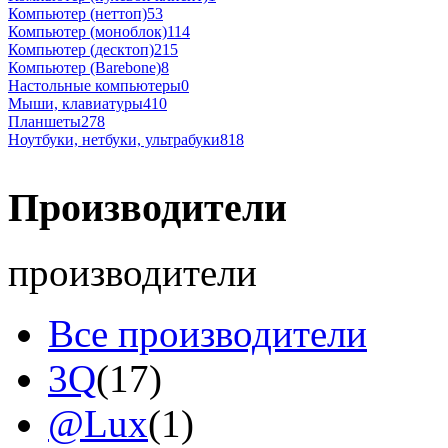
Компьютер (неттоп)
53
Компьютер (моноблок)
114
Компьютер (десктоп)
215
Компьютер (Barebone)
8
Настольные компьютеры
0
Мыши, клавиатуры
410
Планшеты
278
Ноутбуки, нетбуки, ультрабуки
818
Производители
производители
Все производители
3Q
(17)
@Lux
(1)