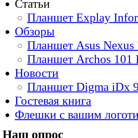
Статьи
Ainol
(9)
Планшет Explay Info
Altinet
Обзоры
Amazon
(3)
Планшет Asus Nexus 
Amber
Планшет Archos 101 
Ampe
(1)
Новости
Apache
Планшет Digma iDx 
Apple
(28)
Гостевая книга
Apriori
Флешки с вашим логот
Archos
(1)
Armaggeddon
Наш опрос