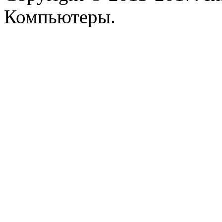
Pixus
(2)
Компьютеры.
Pleomax
Pocketbook
(2)
Prestigio
(9)
Primepc
Rapoo
Razer
Revoltec
Rim2000
Roccat