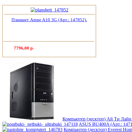
Intel
Kme
Планшет Ampe A10 3G (Арт.: 147852).
Lenovo
(8)
Logicfox
7796,00 р.
Logicpower
Logitech
Majesty
Manhattan
Maxxtro
Компьютер (десктоп) Ай Ти Лайн 
Microsoft
(1)
ASUS BU400A (Арт.: 1471
Компьютер (десктоп) Everest Home