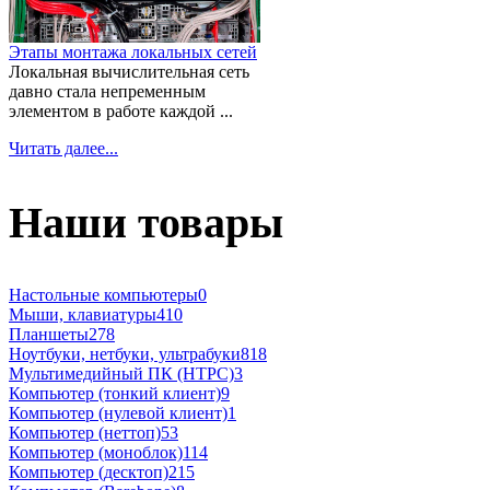
Этапы монтажа локальных сетей
Локальная вычислительная сеть
давно стала непременным
элементом в работе каждой ...
Читать далее...
Наши товары
Настольные компьютеры
0
Мыши, клавиатуры
410
Планшеты
278
Ноутбуки, нетбуки, ультрабуки
818
Мультимедийный ПК (HTPC)
3
Компьютер (тонкий клиент)
9
Компьютер (нулевой клиент)
1
Компьютер (неттоп)
53
Компьютер (моноблок)
114
Компьютер (десктоп)
215