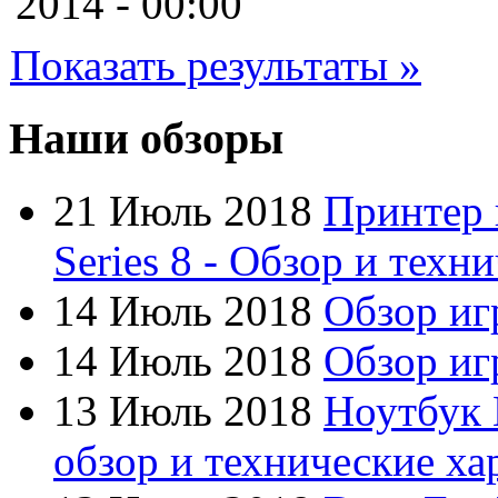
2014 - 00:00
Cube
(7)
Показать результаты »
Cyborg
Datex
Наши обзоры
Defender
21 Июль 2018
Принтер 
Dell
Series 8 - Обзор и техн
Dex
(3)
14 Июль 2018
Обзор иг
Everest
14 Июль 2018
Обзор игр
Firtech
13 Июль 2018
Ноутбук 
Flyper
обзор и технические ха
Foxconn