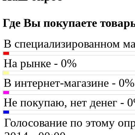
Assistant
(3)
Asus
(35)
Где Вы покупаете товар
Barnes&noble
(2)
В специализированном ма
Brain
Brava
На рынке - 0%
Canyon
В интернет-магазине - 0%
Cbr
Chicony
Не покупаю, нет денег - 
Codegen
Голосование по этому опр
Cooler master