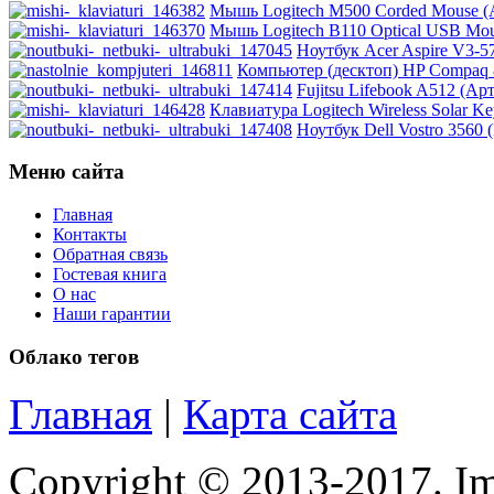
Мышь Logitech M500 Corded Mouse (А
Modecom
Мышь Logitech B110 Optical USB Mous
Ноутбук Acer Aspire V3-
Motorola
(2)
Компьютер (десктоп) HP Compaq 8
Fujitsu Lifebook A512 (Арт
Клавиатура Logitech Wireless Solar Ke
Msi
Ноутбук Dell Vostro 3560
Mytab
(1)
Меню сайта
Главная
Ncomputing
Контакты
Обратная связь
Nec
Гостевая книга
О нас
Наши гарантии
Nexus
Облако тегов
Pcland-4u
Главная
|
Карта сайта
Pegatron
Pipo
(11)
Copyright © 2013-2017. Im