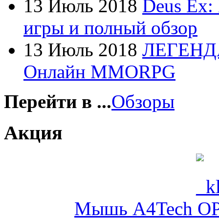
13 Июль 2018
Deus Ex:
Fujitsu
игры и полный обзор
G-cube
13 Июль 2018
ЛЕГЕНД
Gelezka
Онлайн MMORPG
Gembird
Gemix
Перейти в ...
Обзоры
Genius
Акция
Gigabyte
Globex
(4)
Goclever
(8)
Мышь A4Tech OP-
Golden field