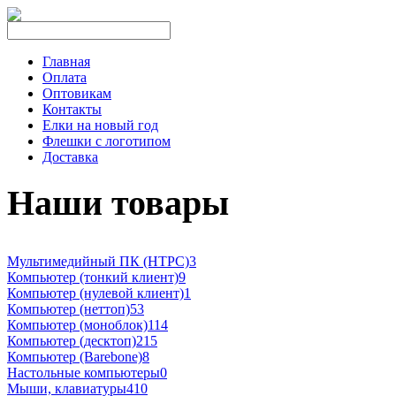
Главная
Оплата
Оптовикам
Контакты
Елки на новый год
Флешки с логотипом
Доставка
Наши товары
Мультимедийный ПК (HTPC)
3
Компьютер (тонкий клиент)
9
Компьютер (нулевой клиент)
1
Компьютер (неттоп)
53
Компьютер (моноблок)
114
Компьютер (десктоп)
215
Компьютер (Barebone)
8
Настольные компьютеры
0
Мыши, клавиатуры
410