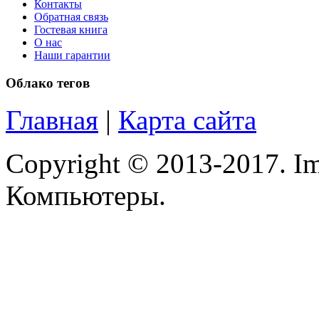
Roccat
Контакты
Обратная связь
Гостевая книга
Samsung
(42)
О нас
Наши гарантии
Senkatel
(1)
Облако тегов
Smartpc
Главная
|
Карта сайта
Solarwind
Copyright © 2013-2017. Im
Sony
(6)
Компьютеры.
Speed-link
Steelseries
Supercomp
Sven