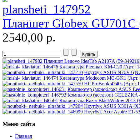
Pipo
(11)
Pixus
(2)
Планшет Globex GU701C (
Pleomax
2540,00 р.
Pocketbook
(2)
Prestigio
(9)
Планшет Lenovo IdeaTab A2107A (59-349219) 
Клавиатура Pleomax KM-C20 (Арт.: 1
Primepc
Ноутбук ASUS N76VJ (N76
Клавиатура Modecom MC-GK1 (Арт.: 
HP ProBook 4740s (Арт.: 1
Rapoo
Компьютер (моноблок) ASUS Eee
Компьютер (десктоп) GELEZKA 410
Razer
Клавиатура Razer BlackWidow 2013 (
Ноутбук ASUS X301A (X3
Ноутбук Acer Aspire E1-
Revoltec
Меню сайта
Rim2000
Главная