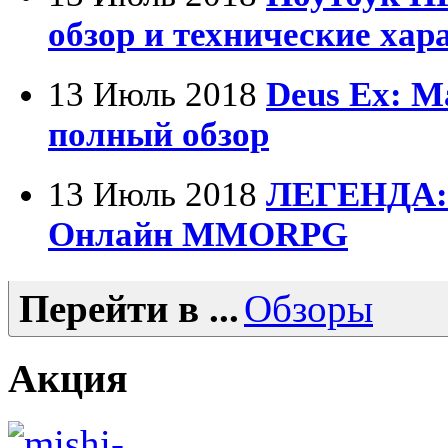
Foxconn
обзор и технические хар
Fujitsu
G-cube
13 Июль 2018
Deus Ex: M
полный обзор
Gelezka
Gembird
13 Июль 2018
ЛЕГЕНДА:
Gemix
Онлайн MMORPG
Genius
Перейти в ...
Обзоры
Gigabyte
Globex
(4)
Акция
Goclever
(8)