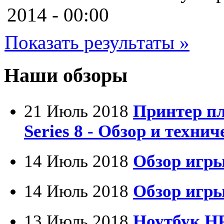
Cooler master
2014 - 00:00
Cube
(7)
Показать результаты »
Cyborg
Datex
Наши обзоры
Defender
21 Июль 2018
Принтер п
Dell
Series 8 - Обзор и техни
Dex
(3)
Everest
14 Июль 2018
Обзор игры
Firtech
14 Июль 2018
Обзор игры
Flyper
13 Июль 2018
Ноутбук HP