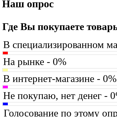
Armaggeddon
Наш опрос
Assistant
(3)
Asus
(35)
Где Вы покупаете товар
Barnes&noble
(2)
В специализированном ма
Brain
Brava
На рынке - 0%
Canyon
В интернет-магазине - 0%
Cbr
Chicony
Не покупаю, нет денег - 
Codegen
Голосование по этому опр