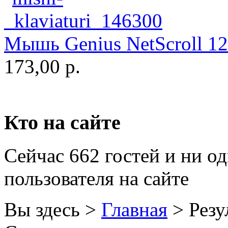
Golden field
Grand
Мышь Genius NetScroll 120
Gresso
173,00 р.
Hacker
Hp
Hq-tech
Кто на сайте
Htc
(1)
Сейчас 662 гостей и ни о
Htpc
пользователя на сайте
Huawei
(3)
Вы здесь >
Главная
>
Резу
Ideazon