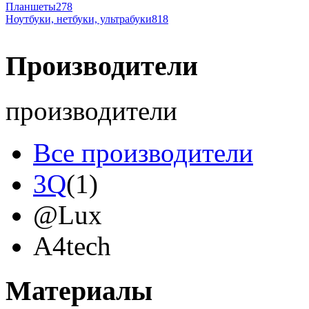
Планшеты
278
Ноутбуки, нетбуки, ультрабуки
818
Производители
производители
Все производители
3Q
(1)
@Lux
A4tech
Acer
(12)
Материалы
Acme