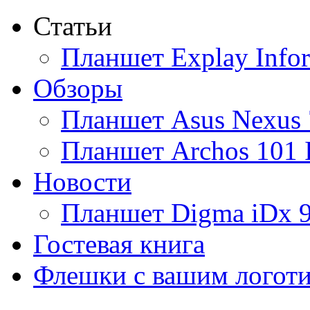
Статьи
Ainol
(9)
Планшет Explay Info
Altinet
Обзоры
Amazon
(3)
Планшет Asus Nexus 
Amber
Планшет Archos 101 
Ampe
(1)
Новости
Apache
Планшет Digma iDx 
Apple
(28)
Гостевая книга
Apriori
Флешки с вашим логот
Archos
(1)