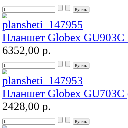
Microsoft
(1)
Modecom
Motorola
(2)
Планшет Globex GU903C B
Msi
6352,00 р.
Mytab
(1)
Ncomputing
Nec
Nexus
Планшет Globex GU703C (
Pcland-4u
2428,00 р.
Pegatron