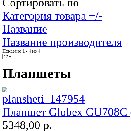
Сортировать по
Impression
(3)
Категория товара +/-
Intel
Название
Kme
Название производителя
Lenovo
(8)
Показано 1 - 4 из 4
Logicfox
Logicpower
Планшеты
Logitech
Majesty
Manhattan
Планшет Globex GU708C (
Maxxtro
5348,00 р.