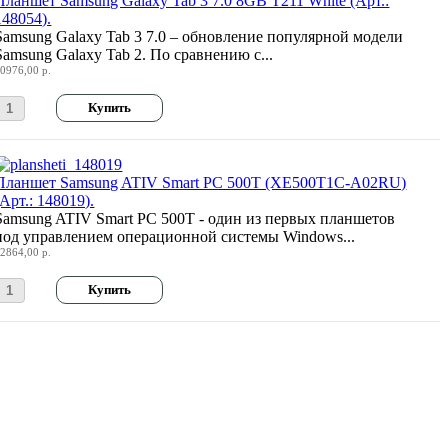
Планшет Samsung Galaxy Tab 3 7.0 8GB T211 White (Арт.:
148054).
Samsung Galaxy Tab 3 7.0 – обновление популярной модели
Samsung Galaxy Tab 2. По сравнению с...
0976,00 р.
Планшет Samsung ATIV Smart PC 500T (XE500T1C-A02RU)
(Арт.: 148019).
Samsung ATIV Smart PC 500T - один из первых планшетов
под управлением операционной системы Windows...
2864,00 р.