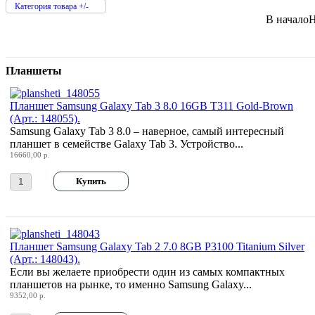
Pleomax
Категория товара +/-
Pocketbook
(2)
В начало
Н
Prestigio
(9)
Primepc
Rapoo
Razer
Планшеты
Revoltec
Rim2000
Roccat
Планшет Samsung Galaxy Tab 3 8.0 16GB T311 Gold-Brown
Samsung
(42)
(Арт.: 148055).
Senkatel
(1)
Samsung Galaxy Tab 3 8.0 – наверное, самый интересный
Smartpc
планшет в семействе Galaxy Tab 3. Устройство...
Solarwind
16660,00 р.
Sony
(6)
Speed-link
Steelseries
Supercomp
Sven
Systemnik
Texet
(2)
Планшет Samsung Galaxy Tab 2 7.0 8GB P3100 Titanium Silver
Toshiba
(1)
(Арт.: 148043).
Trust
Если вы желаете приобрести один из самых компактных
Tt esports
планшетов на рынке, то именно Samsung Galaxy...
Verbatim
9352,00 р.
Viewsonic
(3)