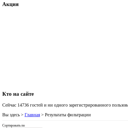
Htpc
Акция
Huawei
(3)
Ideazon
Impression
(3)
Intel
Kme
Lenovo
(8)
Logicfox
Logicpower
Logitech
Majesty
Manhattan
Maxxtro
Microsoft
(1)
Modecom
Motorola
(2)
Msi
Mytab
(1)
Кто на сайте
Ncomputing
Nec
Nexus
Сейчас 14736 гостей и ни одного зарегистрированного пользова
Pcland-4u
Pegatron
Вы здесь >
Главная
>
Результаты фильтрации
Pipo
(11)
Pixus
(2)
Сортировать по