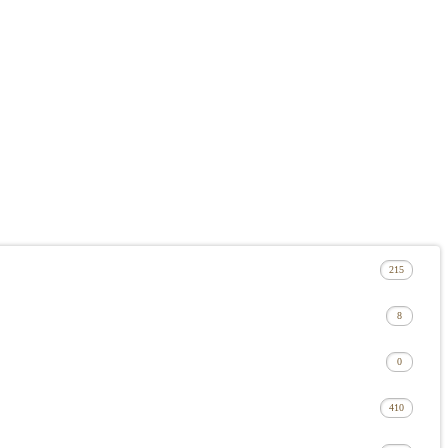
215
8
0
410