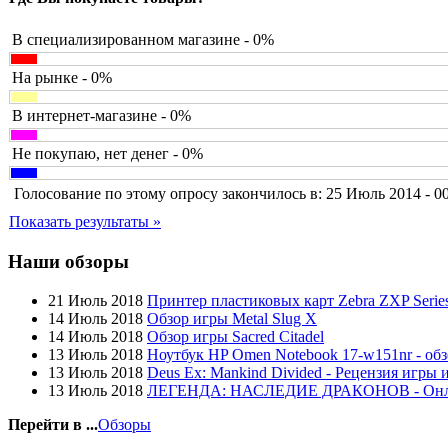
Cyborg
Datex
Defender
В специализированном магазине - 0%
Dell
Dex
(3)
На рынке - 0%
Everest
Firtech
В интернет-магазине - 0%
Flyper
Foxconn
Не покупаю, нет денег - 0%
Fujitsu
G-cube
Голосование по этому опросу закончилось в: 25 Июль 2014 - 0
Gelezka
Gembird
Показать результаты »
Gemix
Genius
Наши обзоры
Gigabyte
Globex
(4)
21 Июль 2018
Принтер пластиковых карт Zebra ZXP Series
Goclever
(8)
14 Июль 2018
Обзор игры Metal Slug X
Golden field
14 Июль 2018
Обзор игры Sacred Citadel
Grand
13 Июль 2018
Ноутбук HP Omen Notebook 17-w151nr - обз
Gresso
13 Июль 2018
Deus Ex: Mankind Divided - Рецензия игры 
Hacker
13 Июль 2018
ЛЕГЕНДА: НАСЛЕДИЕ ДРАКОНОВ - Он
Hp
Hq-tech
Перейти в ...
Обзоры
Htc
(1)