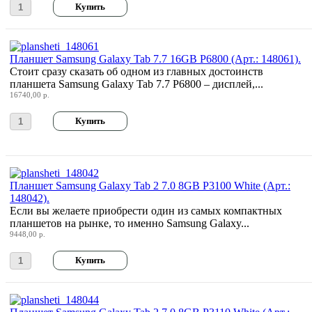
Vt computers
Wexler
(3)
Wibtek
Zalman
Zotac
Планшет Samsung Galaxy Tab 7.7 16GB P6800 (Арт.: 148061).
Ай ти лайн
Стоит сразу сказать об одном из главных достоинств
планшета Samsung Galaxy Tab 7.7 P6800 – дисплей,...
16740,00 р.
Планшет Samsung Galaxy Tab 2 7.0 8GB P3100 White (Арт.:
148042).
Если вы желаете приобрести один из самых компактных
планшетов на рынке, то именно Samsung Galaxy...
9448,00 р.