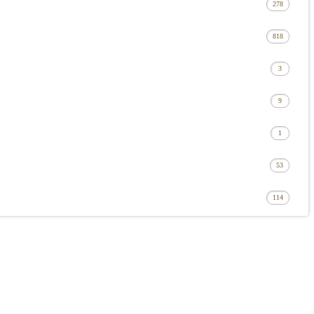
278
818
3
9
1
53
114