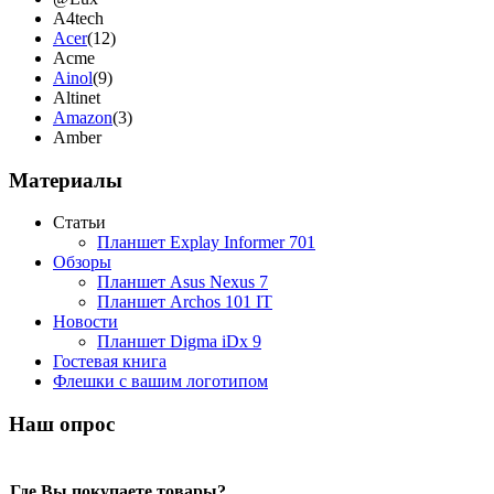
A4tech
Acer
(12)
Acme
Ainol
(9)
Altinet
Amazon
(3)
Amber
Ampe
(1)
Apache
Материалы
Apple
(28)
Apriori
Статьи
Archos
(1)
Планшет Explay Informer 701
Armaggeddon
Обзоры
Assistant
(3)
Планшет Asus Nexus 7
Asus
(35)
Планшет Archos 101 IT
Barnes&noble
(2)
Новости
Brain
Планшет Digma iDx 9
Brava
Гостевая книга
Canyon
Флешки с вашим логотипом
Cbr
Chicony
Наш опрос
Codegen
Cooler master
Cube
(7)
Где Вы покупаете товары?