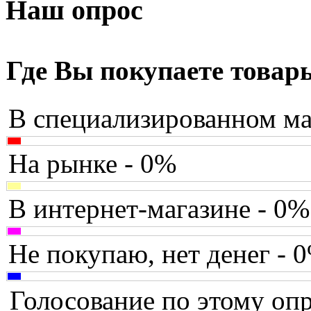
Armaggeddon
Наш опрос
Assistant
(3)
Asus
(35)
Где Вы покупаете товар
Barnes&noble
(2)
В специализированном ма
Brain
Brava
На рынке - 0%
Canyon
В интернет-магазине - 0%
Cbr
Chicony
Не покупаю, нет денег - 
Codegen
Голосование по этому опр