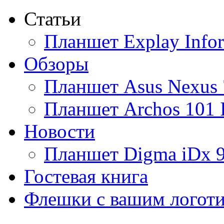
Статьи
Ainol
(9)
Планшет Explay Info
Altinet
Обзоры
Amazon
(3)
Планшет Asus Nexus 
Amber
Планшет Archos 101 
Ampe
(1)
Новости
Apache
Планшет Digma iDx 
Apple
(28)
Гостевая книга
Apriori
Флешки с вашим логот
Archos
(1)