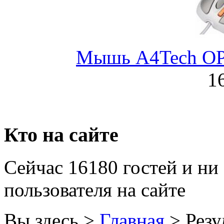
Golden field
Grand
Gresso
Мышь A4Tech OP-
Hacker
1
Hp
Hq-tech
Кто на сайте
Htc
(1)
Htpc
Сейчас 16180 гостей и ни
Huawei
(3)
пользователя на сайте
Ideazon
Вы здесь >
Главная
>
Резу