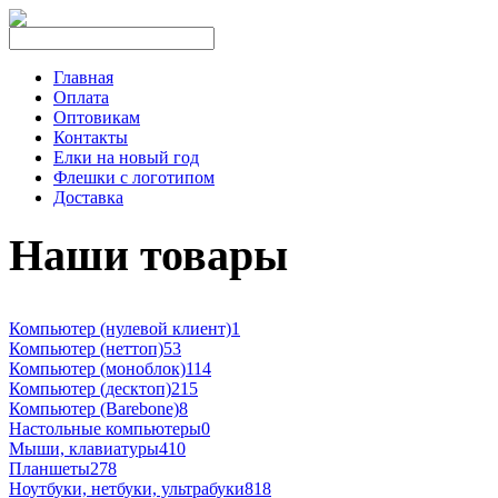
Главная
Оплата
Оптовикам
Контакты
Елки на новый год
Флешки с логотипом
Доставка
Наши товары
Компьютер (нулевой клиент)
1
Компьютер (неттоп)
53
Компьютер (моноблок)
114
Компьютер (десктоп)
215
Компьютер (Barebone)
8
Настольные компьютеры
0
Мыши, клавиатуры
410
Планшеты
278
Ноутбуки, нетбуки, ультрабуки
818