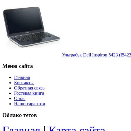
Microsoft
(1)
Modecom
Motorola
(2)
Msi
Mytab
(1)
Ультрабук Dell Inspiron 5423 (I542
Ncomputing
Меню сайта
Главная
Nec
Контакты
Обратная связь
Nexus
Гостевая книга
О нас
Наши гарантии
Pcland-4u
Облако тегов
Pegatron
Главная
|
Карта сайта