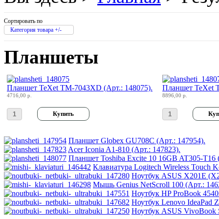
Impression
(3)
Intel
Сортировать по
Категория товара +/-
Kme
Планшеты
Lenovo
(8)
Logicfox
Планшет TeXet TM-7043XD (Арт.: 148075).
Планшет TeXet T
4716,00 р.
8896,00 р.
Logicpower
Logitech
Планшет Globex GU708C (Арт.: 147954).
Acer Iconia A1-810 (Арт.: 147823).
Majesty
Планшет Toshiba Excite 10 16GB AT305-T16 (
Клавиатура Logitech Wireless Touch K
Manhattan
Ноутбук ASUS X201E (X2
Мышь Genius NetScroll 100 (Арт.: 146
Ноутбук HP ProBook 4540s
Maxxtro
Ноутбук Lenovo IdeaPad Z5
Ноутбук ASUS VivoBook S