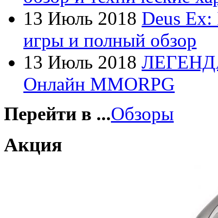
Foxconn
13 Июль 2018
Deus Ex:
Fujitsu
игры и полный обзор
G-cube
13 Июль 2018
ЛЕГЕНД
Gelezka
Онлайн MMORPG
Gembird
Gemix
Перейти в ...
Обзоры
Genius
Акция
Gigabyte
Globex
(4)
Goclever
(8)