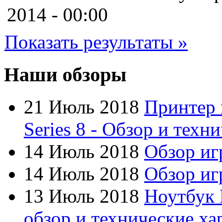
Cooler master
2014 - 00:00
Cube
(7)
Показать результаты »
Cyborg
Datex
Наши обзоры
Defender
21 Июль 2018
Принтер 
Dell
Series 8 - Обзор и техн
Dex
(3)
14 Июль 2018
Обзор иг
Everest
14 Июль 2018
Обзор игр
Firtech
13 Июль 2018
Ноутбук 
Flyper
обзор и технические ха