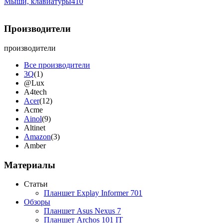
Мыши, клавиатуры
410
Производители
производители
Все производители
3Q
(1)
@Lux
A4tech
Acer
(12)
Acme
Ainol
(9)
Altinet
Amazon
(3)
Amber
Ampe
(1)
Apache
Материалы
Apple
(28)
Apriori
Статьи
Archos
(1)
Планшет Explay Informer 701
Armaggeddon
Обзоры
Assistant
(3)
Планшет Asus Nexus 7
Asus
(35)
Планшет Archos 101 IT