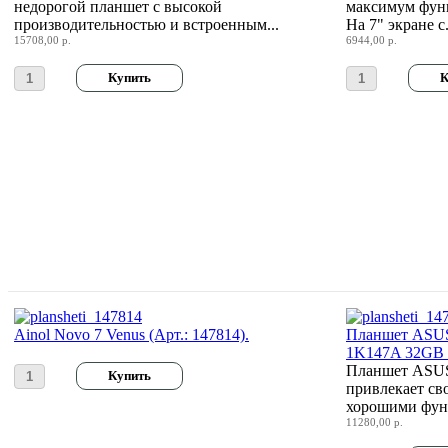
недорогой планшет с высокой
максимум функ
производительностью и встроенным...
На 7" экране с.
15708,00 р.
6944,00 р.
Ainol Novo 7 Venus (Арт.: 147814).
Планшет ASUS 
1K147A 32GB B
Планшет ASUS 
привлекает с
хорошими фун
11280,00 р.