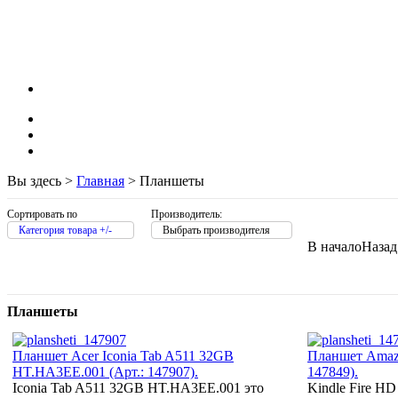
Supercomp
Sven
Systemnik
Texet
(2)
Toshiba
(1)
Trust
Tt esports
Verbatim
Viewsonic
(3)
Vt computers
Wexler
(3)
Вы здесь >
Главная
>
Планшеты
Wibtek
Zalman
Сортировать по
Производитель:
Zotac
Категория товара +/-
Выбрать производителя
Ай ти лайн
В начало
Назад
Планшеты
Планшет Acer Iconia Tab A511 32GB
Планшет Amazo
HT.HA3EE.001 (Арт.: 147907).
147849).
Iconia Tab A511 32GB HT.HA3EE.001 это
Kindle Fire H