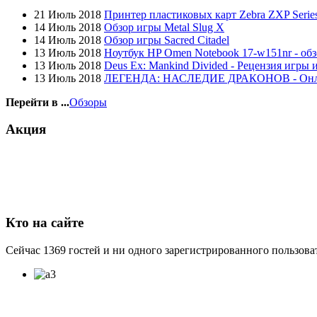
Globex
(4)
21 Июль 2018
Принтер пластиковых карт Zebra ZXP Series
Goclever
(8)
14 Июль 2018
Обзор игры Metal Slug X
Golden field
14 Июль 2018
Обзор игры Sacred Citadel
Grand
13 Июль 2018
Ноутбук HP Omen Notebook 17-w151nr - обз
Gresso
13 Июль 2018
Deus Ex: Mankind Divided - Рецензия игры 
Hacker
13 Июль 2018
ЛЕГЕНДА: НАСЛЕДИЕ ДРАКОНОВ - Он
Hp
Hq-tech
Перейти в ...
Обзоры
Htc
(1)
Htpc
Акция
Huawei
(3)
Ideazon
Impression
(3)
Intel
Kme
Lenovo
(8)
Logicfox
Кто на сайте
Logicpower
Logitech
Majesty
Сейчас 1369 гостей и ни одного зарегистрированного пользоват
Manhattan
Maxxtro
Microsoft
(1)
Modecom
Motorola
(2)