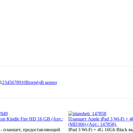
1
2
3
4
5
6
7
8
9
10
Вперёд
В конец
n Kindle Fire HD 16 GB (Арт.:
Планшет Apple iPad 3 Wi-Fi + 
(MD366) (Арт.: 147858).
D - планшет, предоставляющий
IPad 3 Wi-Fi + 4G 16Gb Black 