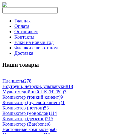
Главная
Оплата
Оптовикам
Контакты
Елки на новый год
Флешки с логотипом
Доставка
Наши товары
Планшеты
278
Ноутбуки, нетбуки, ультрабуки
818
Мультимедийный ПК (HTPC)
3
Компьютер (тонкий клиент)
9
Компьютер (нулевой клиент)
1
Компьютер (неттоп)
53
Компьютер (моноблок)
114
Компьютер (десктоп)
215
Компьютер (Barebone)
8
Настольные компьютеры
0