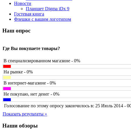
Barnes&noble
(2)
Новости
Brain
Планшет Digma iDx 9
Brava
Гостевая книга
Canyon
Флешки с вашим логотипом
Cbr
Chicony
Наш опрос
Codegen
Cooler master
Cube
(7)
Где Вы покупаете товары?
Cyborg
Datex
Defender
В специализированном магазине - 0%
Dell
Dex
(3)
На рынке - 0%
Everest
Firtech
В интернет-магазине - 0%
Flyper
Foxconn
Не покупаю, нет денег - 0%
Fujitsu
G-cube
Голосование по этому опросу закончилось в: 25 Июль 2014 - 0
Gelezka
Gembird
Показать результаты »
Gemix
Genius
Наши обзоры
Gigabyte