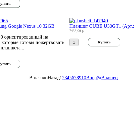
ung Google Nexus 10 32GB
Планшет CUBE U30GT1 (Арт.: 
7436,00 р.
10 ориентированный на
, которые готовы пожертвовать
планшета...
В начало
Назад
1
2
3
4
5
6
7
8
9
10
Вперёд
В конец