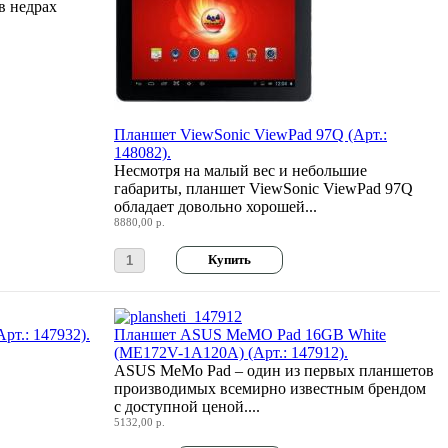
в недрах
Планшет ViewSonic ViewPad 97Q (Арт.:
148082).
Несмотря на малый вес и небольшие
габариты, планшет ViewSonic ViewPad 97Q
обладает довольно хорошей...
8880,00 р.
рт.: 147932).
Планшет ASUS MeMO Pad 16GB White
(ME172V-1A120A) (Арт.: 147912).
ASUS MeMo Pad – один из первых планшетов
производимых всемирно известным брендом
с доступной ценой....
5132,00 р.