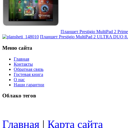
Pipo
(11)
Pixus
(2)
Pleomax
Планшет Prestigio MultiPad 2 Pri
Планшет Prestigio MultiPad 2 ULTRA DUO 8
Pocketbook
(2)
Меню сайта
Prestigio
(9)
Главная
Контакты
Primepc
Обратная связь
Гостевая книга
Rapoo
О нас
Наши гарантии
Razer
Облако тегов
Revoltec
Rim2000
Главная
|
Карта сайта