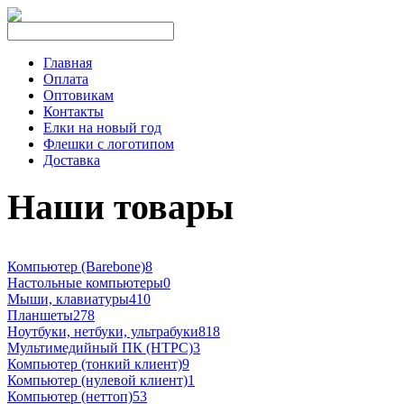
Главная
Оплата
Оптовикам
Контакты
Елки на новый год
Флешки с логотипом
Доставка
Наши товары
Компьютер (Barebone)
8
Настольные компьютеры
0
Мыши, клавиатуры
410
Планшеты
278
Ноутбуки, нетбуки, ультрабуки
818
Мультимедийный ПК (HTPC)
3
Компьютер (тонкий клиент)
9
Компьютер (нулевой клиент)
1
Компьютер (неттоп)
53