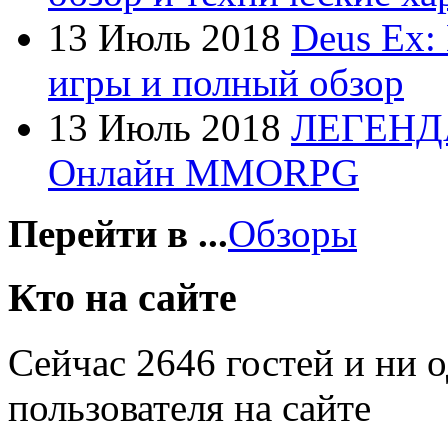
Foxconn
13 Июль 2018
Deus Ex:
Fujitsu
игры и полный обзор
G-cube
13 Июль 2018
ЛЕГЕНД
Gelezka
Онлайн MMORPG
Gembird
Gemix
Перейти в ...
Обзоры
Genius
Кто на сайте
Gigabyte
Сейчас 2646 гостей и ни 
Globex
(4)
пользователя на сайте
Goclever
(8)