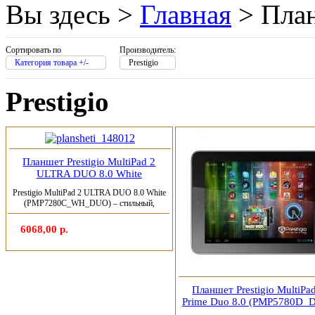
Golden field
Вы здесь >
Главная
>
Пла
Grand
Сортировать по
Производитель:
Gresso
Категория товара +/-
Prestigio
Hacker
Prestigio
Hp
Hq-tech
Планшет Prestigio MultiPad 2
ULTRA DUO 8.0 White
Htc
(1)
(PMP7280C_WH_DUO) (Арт.:
Prestigio MultiPad 2 ULTRA DUO 8.0 White
148012).
(PMP7280C_WH_DUO) – стильный,
недорогой и довольно...
Htpc
6068,00 р.
Huawei
(3)
Ideazon
Планшет Prestigio MultiPa
Prime Duo 8.0 (PMP5780D_
(Арт.: 148008).