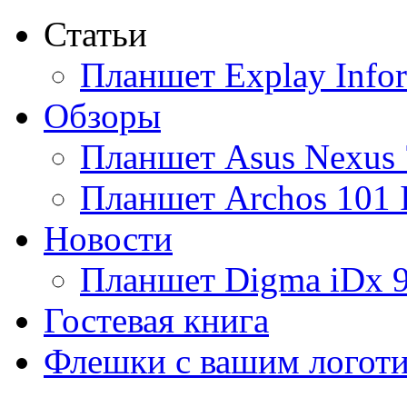
Статьи
Ainol
(9)
Планшет Explay Info
Altinet
Обзоры
Amazon
(3)
Планшет Asus Nexus 
Amber
Планшет Archos 101 
Ampe
(1)
Новости
Apache
Планшет Digma iDx 
Apple
(28)
Гостевая книга
Apriori
Флешки с вашим логот
Archos
(1)