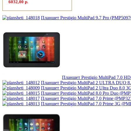
Microsoft
(1)
6032,00 р.
Modecom
Планшет Prestigio MultiPad 9.7 Pro (PMP509
Motorola
(2)
Msi
Mytab
(1)
Ncomputing
Планшет Prestigio MultiPad 7.0 H
Nec
Планшет Prestigio MultiPad 2 ULTRA DUO 8
Планшет Prestigio MultiPad 2 Ultra Duo 8.
Nexus
Планшет Prestigio MultiPad 8.0 Pro Duo (PMP
Планшет Prestigio MultiPad 7.0 Prime (PMP32
Планшет Prestigio MultiPad 7.0 Prime 3G (PM
Pcland-4u
Pegatron