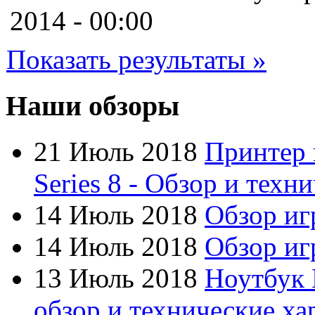
Cooler master
2014 - 00:00
Cube
(7)
Показать результаты »
Cyborg
Datex
Наши обзоры
Defender
21 Июль 2018
Принтер 
Dell
Series 8 - Обзор и техн
Dex
(3)
14 Июль 2018
Обзор иг
Everest
14 Июль 2018
Обзор игр
Firtech
13 Июль 2018
Ноутбук 
Flyper
обзор и технические ха