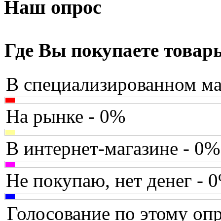
Armaggeddon
Наш опрос
Assistant
(3)
Asus
(35)
Где Вы покупаете товар
Barnes&noble
(2)
В специализированном ма
Brain
Brava
На рынке - 0%
Canyon
В интернет-магазине - 0%
Cbr
Chicony
Не покупаю, нет денег - 
Codegen
Голосование по этому опр