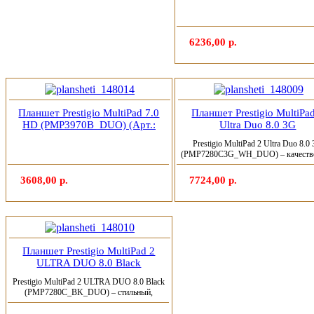
Impression
(3)
Intel
6236,00 р.
Kme
Lenovo
(8)
Планшет Prestigio MultiPad 7.0
Планшет Prestigio MultiPa
Logicfox
HD (PMP3970B_DUO) (Арт.:
Ultra Duo 8.0 3G
148014).
(PMP7280C3G_WH_DUO) (А
Prestigio MultiPad 2 Ultra Duo 8.0
148009).
Logicpower
(PMP7280C3G_WH_DUO) – качеств
8-дюймовый планшет, от уже...
3608,00 р.
7724,00 р.
Logitech
Majesty
Manhattan
Планшет Prestigio MultiPad 2
ULTRA DUO 8.0 Black
(PMP7280C_BK_DUO) (Арт.:
Maxxtro
Prestigio MultiPad 2 ULTRA DUO 8.0 Black
148010).
(PMP7280C_BK_DUO) – стильный,
недорогой и довольно...